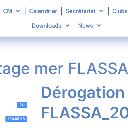
CM
Calendrier
Secrétariat
Clubs
Downloads
News
stage mer FLASS
Dérogation
211
FLASSA_2
138.55 KB