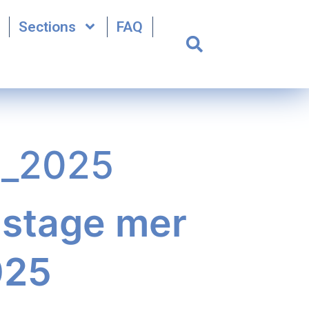
Sections
FAQ
A_2025
 stage mer
025