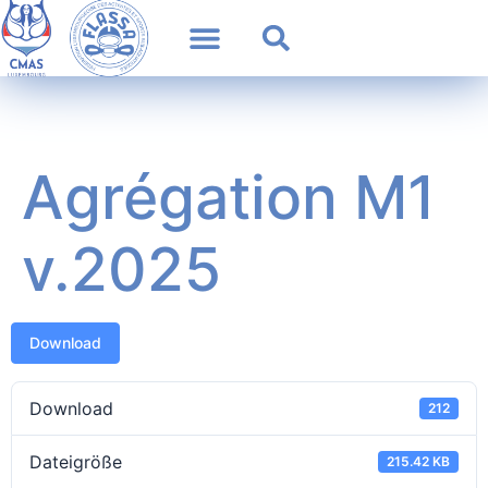
Agrégation M1
v.2025
Download
Download
212
Dateigröße
215.42 KB