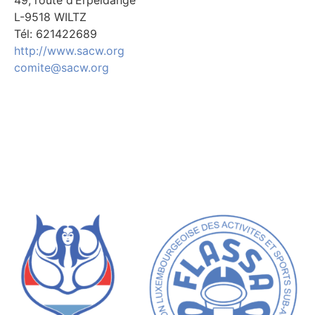
49, route d’Erpeldange
L-9518 WILTZ
Tél: 621422689
http://www.sacw.org
comite@sacw.org