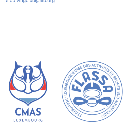
eibdivingclub@eib.org