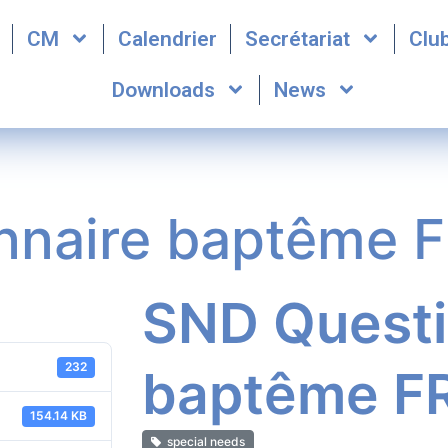
CM
Calendrier
Secrétariat
Clu
Downloads
News
nnaire baptême 
SND Questi
232
baptême F
154.14 KB
special needs