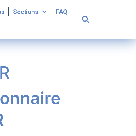
bs
Sections
FAQ
FR
onnaire
R