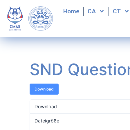
Home
CA
CT
SND Questio
Download
Download
Dateigröße