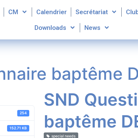
CM
Calendrier
Secrétariat
Clu
Downloads
News
nnaire baptême 
SND Questi
254
baptême D
152.71 KB
special needs