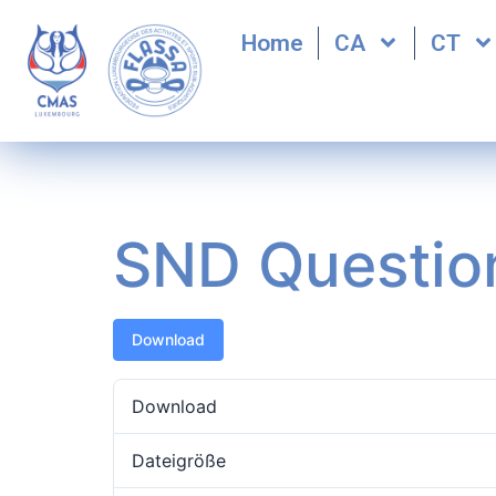
Home
CA
CT
SND Questio
Download
Download
Dateigröße