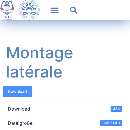
Montage
latérale
Download
Download
334
Dateigröße
355.51 KB