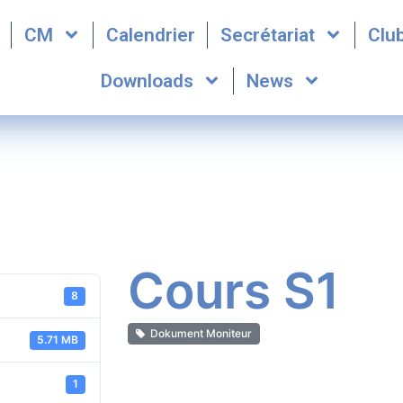
CM
Calendrier
Secrétariat
Clu
Downloads
News
Cours S1
8
Dokument Moniteur
5.71 MB
1