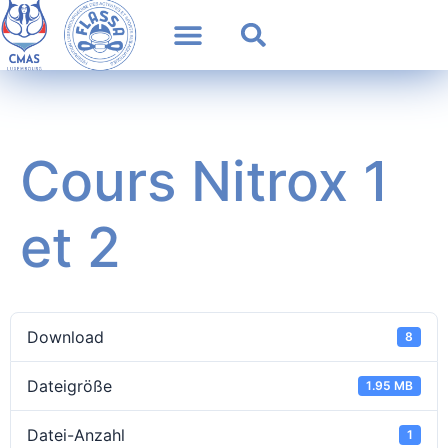
Cours Nitrox 1
et 2
Download
8
Dateigröße
1.95 MB
Datei-Anzahl
1