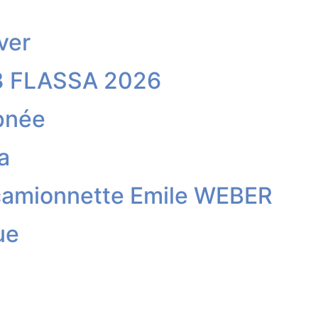
ver
3 FLASSA 2026
pnée
a
camionnette Emile WEBER
ue