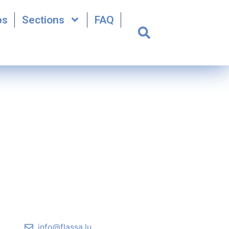
bs
Sections
FAQ
info@flassa.lu