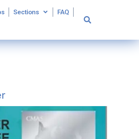
bs
Sections
FAQ
r