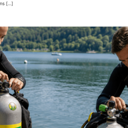
ns […]