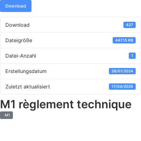
Download
Download
437
Dateigröße
447.15 KB
Datei-Anzahl
1
Erstellungsdatum
28/01/2024
Zuletzt aktualisiert
17/04/2025
M1 règlement technique
M1